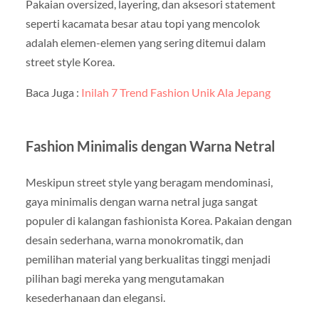
Pakaian oversized, layering, dan aksesori statement
seperti kacamata besar atau topi yang mencolok
adalah elemen-elemen yang sering ditemui dalam
street style Korea.
Baca Juga :
Inilah 7 Trend Fashion Unik Ala Jepang
Fashion Minimalis dengan Warna Netral
Meskipun street style yang beragam mendominasi,
gaya minimalis dengan warna netral juga sangat
populer di kalangan fashionista Korea. Pakaian dengan
desain sederhana, warna monokromatik, dan
pemilihan material yang berkualitas tinggi menjadi
pilihan bagi mereka yang mengutamakan
kesederhanaan dan elegansi.