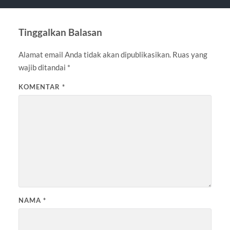
Tinggalkan Balasan
Alamat email Anda tidak akan dipublikasikan.
Ruas yang
wajib ditandai
*
KOMENTAR
*
NAMA
*