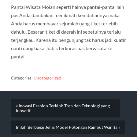
Pantai Wisata Moian seperti halnya pantai-pantai lain
pas Anda dambakan menikmati keindahannya maka
Anda harus membayar sejumlah uang tiket terlebih
dahulu. Besaran tiket di daerah ini sebetulnya terlalu
terjangkau. Karena itu pengunjung tak harus jadi kuatir
nanti uang bakal habis terkuras pas berwisata ke
pantai.
Categories:
Uncategorized
« Inovasi Fashion Terkini: Tren dan Teknologi yang
Inovatif
Inilah Berbagai Jenis Model Potongan Rambut Wanita »