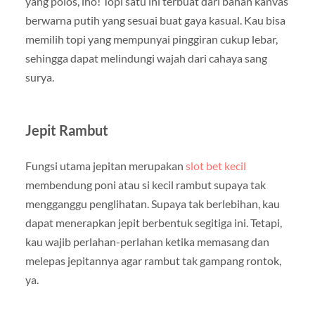
yang polos, lho! Topi satu ini terbuat dari bahan kanvas
berwarna putih yang sesuai buat gaya kasual. Kau bisa
memilih topi yang mempunyai pinggiran cukup lebar,
sehingga dapat melindungi wajah dari cahaya sang
surya.
Jepit Rambut
Fungsi utama jepitan merupakan
slot bet kecil
membendung poni atau si kecil rambut supaya tak
mengganggu penglihatan. Supaya tak berlebihan, kau
dapat menerapkan jepit berbentuk segitiga ini. Tetapi,
kau wajib perlahan-perlahan ketika memasang dan
melepas jepitannya agar rambut tak gampang rontok,
ya.