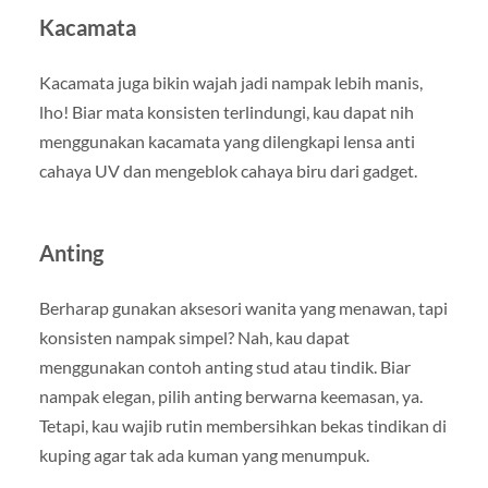
Kacamata
Kacamata juga bikin wajah jadi nampak lebih manis,
lho! Biar mata konsisten terlindungi, kau dapat nih
menggunakan kacamata yang dilengkapi lensa anti
cahaya UV dan mengeblok cahaya biru dari gadget.
Anting
Berharap gunakan aksesori wanita yang menawan, tapi
konsisten nampak simpel? Nah, kau dapat
menggunakan contoh anting stud atau tindik. Biar
nampak elegan, pilih anting berwarna keemasan, ya.
Tetapi, kau wajib rutin membersihkan bekas tindikan di
kuping agar tak ada kuman yang menumpuk.