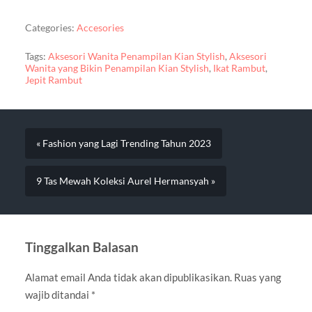
Categories:
Accesories
Tags:
Aksesori Wanita Penampilan Kian Stylish
,
Aksesori
Wanita yang Bikin Penampilan Kian Stylish
,
Ikat Rambut
,
Jepit Rambut
« Fashion yang Lagi Trending Tahun 2023
9 Tas Mewah Koleksi Aurel Hermansyah »
Tinggalkan Balasan
Alamat email Anda tidak akan dipublikasikan.
Ruas yang
wajib ditandai
*